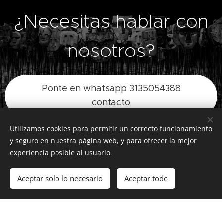
¿Necesitas hablar con
nosotros?
Ponte en whatsapp 3135054388
contacto
Utilizamos cookies para permitir un correcto funcionamiento
y seguro en nuestra página web, y para ofrecer la mejor
experiencia posible al usuario.
Imágenes proporcionadas por
Pexels
Aceptar solo lo necesario
Aceptar todo
Creado con
Webnode
Cookies
Comenzar
¡Crea tu página web gratis!