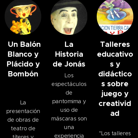
Un Balón
La
Talleres
Blanco y
Historia
educativo
Plácido y
de Jonás
s y
Bombón
didáctico
Los
s sobre
espectáculos
juego y
de
pantomima y
creativid
La
uso de
presentación
ad
máscaras son
de obras de
una
teatro de
"Los talleres
experiencia
títeres y